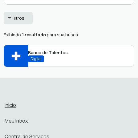
Fornecedor
SAC
Filtros
Protocolo
Solicitações
Exibindo
1 resultado
para sua busca
RH
Banco de Talentos
Digital
RH
RH
Abrir online > Via protocolo 1Doc
Perfis:
Inicio
Meu Inbox
Central de Serviços