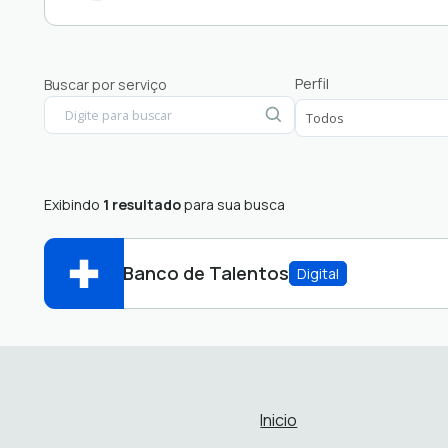
Fornecedor
Perfil
Buscar por serviço
Protocolo
RH
Exibindo
1 resultado
para sua busca
Banco de Talentos
Digital
RH
RH
Abrir online > Via protocolo 1Doc
Perfis:
Inicio