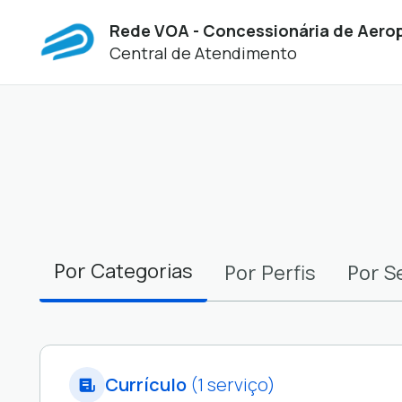
Rede VOA - Concessionária de Aero
Central de Atendimento
Filtros
Por
Categorias
Por
Por
Perfis
S
Currículo
(1 serviço)