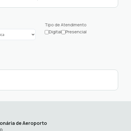
Tipo de Atendimento
Digital
Presencial
Filtrar
Filtrar
serviços
serviços
com
com
atendimento
atendimento
digital
presencial
onária de Aeroporto
to